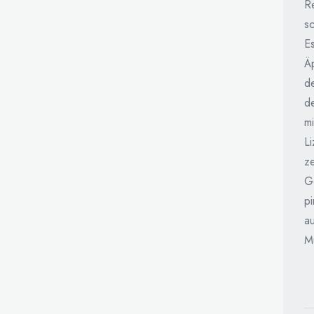
Re
sc
E
Ä
d
de
mi
L
z
G
p
au
Mu