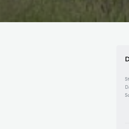
D
S
D
S