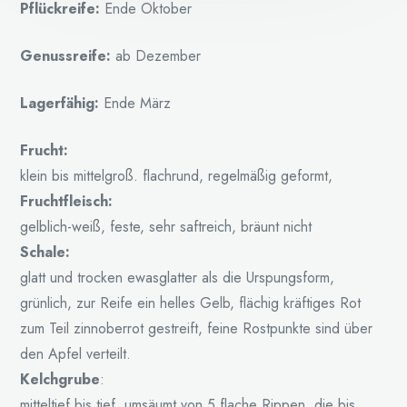
Pflückreife:
Ende Oktober
Genussreife:
ab Dezember
Lagerfähig:
Ende März
Frucht:
klein bis mittelgroß. flachrund, regelmäßig geformt,
Fruchtfleisch:
gelblich-weiß, feste, sehr saftreich, bräunt nicht
Schale:
glatt und trocken ewasglatter als die Urspungsform,
grünlich, zur Reife ein helles Gelb, flächig kräftiges Rot
zum Teil zinnoberrot gestreift, feine Rostpunkte sind über
den Apfel verteilt.
Kelchgrube
:
mitteltief bis tief, umsäumt von 5 flache Rippen, die bis