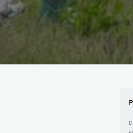
P
De
d