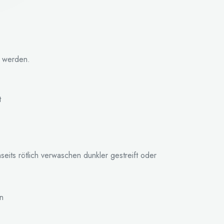
t werden.
t
eits rötlich verwaschen dunkler gestreift oder
en