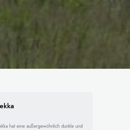
ekka
ekka hat eine außergewöhnlich dunkle und