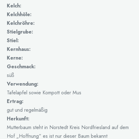
Kelch:
Kelchhöle:
Kelchröhre:
Stielgrube:
Stiel:
Kernhaus:
Kerne:
Geschmack:
süß
Verwendung:
Tafelapfel sowie Kompott oder Mus
Ertrag:
gut und regelmäßig
Herkunft:
Mutterbaum steht in Norstedt Kreis Nordfriesland auf dem
Hof „Hoffnung“ es ist nur dieser Baum bekannt