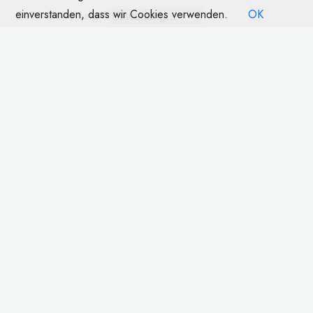
einverstanden, dass wir Cookies verwenden.
OK
Deine Bewertung
*
Deine Rezension
*
Ähnliche Produkte